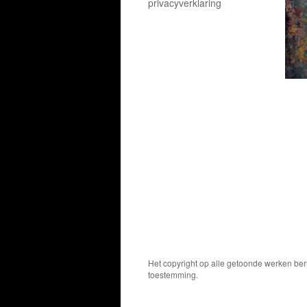
privacyverklaring
Het copyright op alle getoonde werken ber
toestemming.