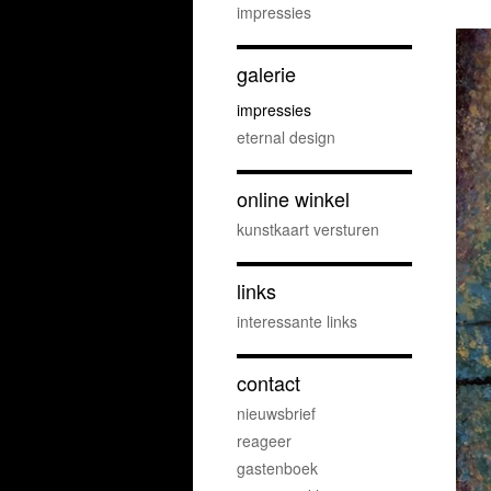
impressies
galerie
impressies
eternal design
online winkel
kunstkaart versturen
links
interessante links
contact
nieuwsbrief
reageer
gastenboek