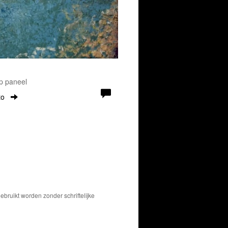
Op paneel
to
bruikt worden zonder schriftelijke