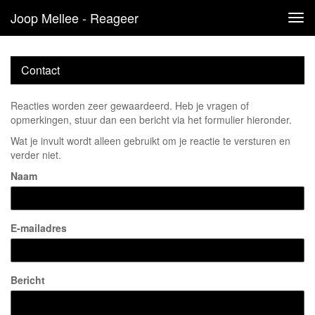
Joop Mellee - Reageer
Tog
navi
Contact
Reacties worden zeer gewaardeerd. Heb je vragen of
opmerkingen, stuur dan een bericht via het formulier hieronder.
Wat je invult wordt alleen gebruikt om je reactie te versturen en
verder niet.
Naam
E-mailadres
Bericht