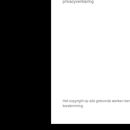
privacyverklaring
Het copyright op alle getoonde werken ber
toestemming.