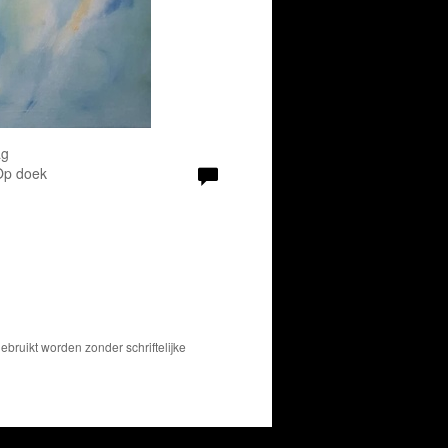
ag
 Op doek
bruikt worden zonder schriftelijke