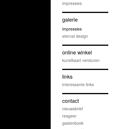
impressies
galerie
impressies
eternal design
online winkel
kunstkaart versturen
links
interessante links
contact
nieuwsbrief
reageer
gastenboek