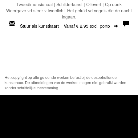
Tweedimensionaal | Schilderkunst | Olieverf | Op doek
Weergave vd sfeer v tweelicht. Het geluid vd vogels die de nacht
ingaan.
Stuur als kunstkaart
Vanaf € 2,95 excl. porto
Het copyright op alle getoonde werken berust bij de desbetreffende
kunstenaar. De afbeeldingen van de werken mogen niet gebruikt worden
zonder schriftelijke toestemming.