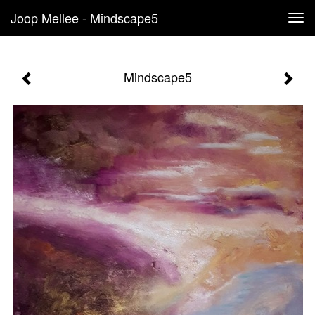
Joop Mellee - Mindscape5
Tog
navi
Mindscape5