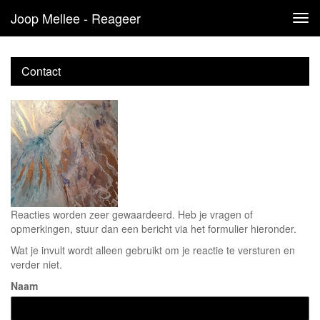
Joop Mellee - Reageer
Tog
navi
Contact
Reacties worden zeer gewaardeerd. Heb je vragen of
opmerkingen, stuur dan een bericht via het formulier hieronder.
Wat je invult wordt alleen gebruikt om je reactie te versturen en
verder niet.
Naam